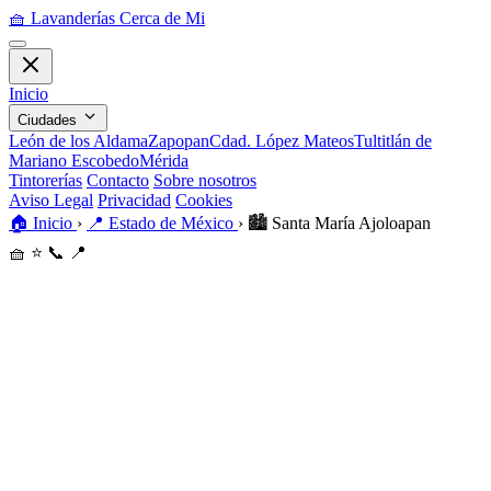
🧺
Lavanderías Cerca de Mi
Inicio
Ciudades
León de los Aldama
Zapopan
Cdad. López Mateos
Tultitlán de
Mariano Escobedo
Mérida
Tintorerías
Contacto
Sobre nosotros
Aviso Legal
Privacidad
Cookies
🏠
Inicio
›
📍
Estado de México
›
🏙️
Santa María Ajoloapan
🧺
⭐
📞
📍