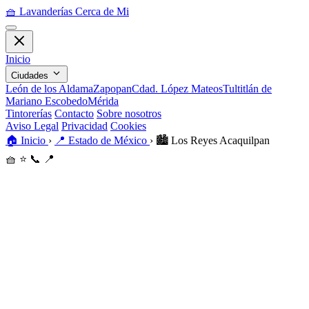
🧺
Lavanderías Cerca de Mi
Inicio
Ciudades
León de los Aldama
Zapopan
Cdad. López Mateos
Tultitlán de
Mariano Escobedo
Mérida
Tintorerías
Contacto
Sobre nosotros
Aviso Legal
Privacidad
Cookies
🏠
Inicio
›
📍
Estado de México
›
🏙️
Los Reyes Acaquilpan
🧺
⭐
📞
📍