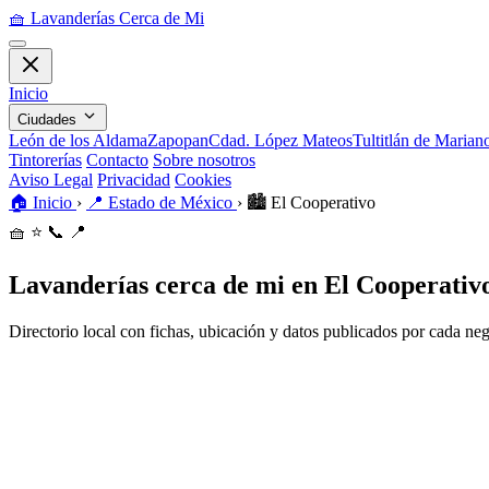
🧺
Lavanderías Cerca de Mi
Inicio
Ciudades
León de los Aldama
Zapopan
Cdad. López Mateos
Tultitlán de Maria
Tintorerías
Contacto
Sobre nosotros
Aviso Legal
Privacidad
Cookies
🏠
Inicio
›
📍
Estado de México
›
🏙️
El Cooperativo
🧺
⭐
📞
📍
Lavanderías cerca de mi en El Cooperativ
Directorio local con fichas, ubicación y datos publicados por cada ne