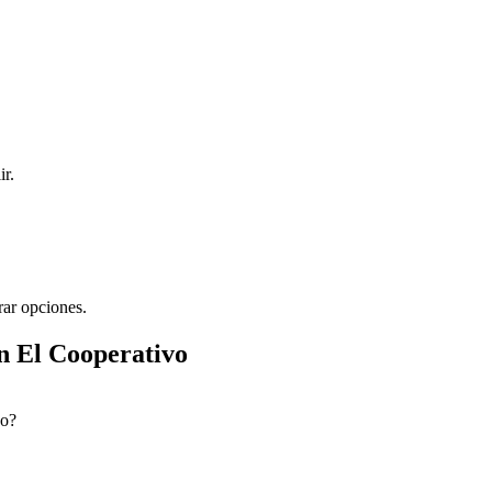
ir.
rar opciones.
n El Cooperativo
vo?