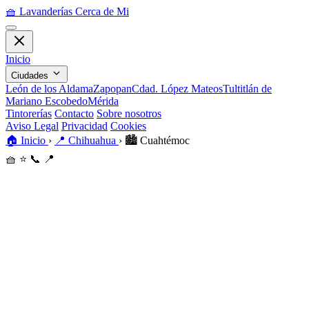
🧺
Lavanderías Cerca de Mi
Inicio
Ciudades
León de los Aldama
Zapopan
Cdad. López Mateos
Tultitlán de
Mariano Escobedo
Mérida
Tintorerías
Contacto
Sobre nosotros
Aviso Legal
Privacidad
Cookies
🏠
Inicio
›
📍
Chihuahua
›
🏙️
Cuahtémoc
🧺
⭐
📞
📍