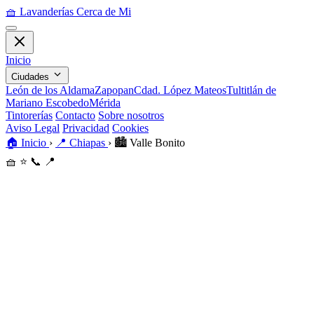
🧺
Lavanderías Cerca de Mi
Inicio
Ciudades
León de los Aldama
Zapopan
Cdad. López Mateos
Tultitlán de
Mariano Escobedo
Mérida
Tintorerías
Contacto
Sobre nosotros
Aviso Legal
Privacidad
Cookies
🏠
Inicio
›
📍
Chiapas
›
🏙️
Valle Bonito
🧺
⭐
📞
📍