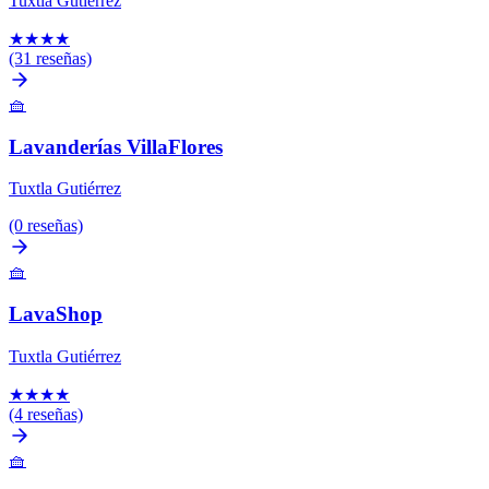
Tuxtla Gutiérrez
★
★
★
★
(31 reseñas)
🧺
Lavanderías VillaFlores
Tuxtla Gutiérrez
(0 reseñas)
🧺
LavaShop
Tuxtla Gutiérrez
★
★
★
★
(4 reseñas)
🧺