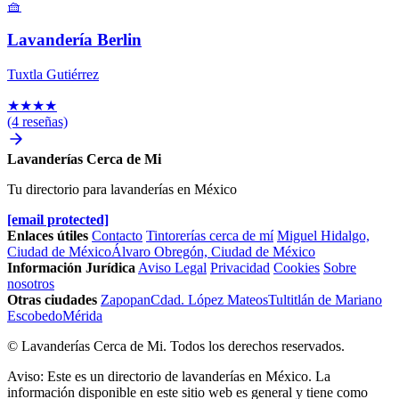
🧺
Lavandería Berlin
Tuxtla Gutiérrez
★
★
★
★
(4 reseñas)
Lavanderías Cerca de Mi
Tu directorio para lavanderías en México
[email protected]
Enlaces útiles
Contacto
Tintorerías cerca de mí
Miguel Hidalgo,
Ciudad de México
Álvaro Obregón, Ciudad de México
Información Jurídica
Aviso Legal
Privacidad
Cookies
Sobre
nosotros
Otras ciudades
Zapopan
Cdad. López Mateos
Tultitlán de Mariano
Escobedo
Mérida
© Lavanderías Cerca de Mi. Todos los derechos reservados.
Aviso: Este es un directorio de lavanderías en México. La
información disponible en este sitio web es general y tiene como