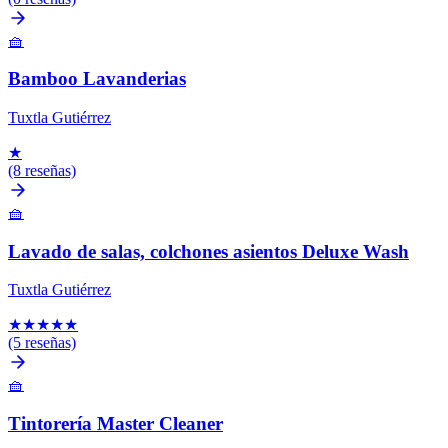
🧺
Bamboo Lavanderias
Tuxtla Gutiérrez
★
(8 reseñas)
🧺
Lavado de salas, colchones asientos Deluxe Wash
Tuxtla Gutiérrez
★
★
★
★
★
(5 reseñas)
🧺
Tintorería Master Cleaner