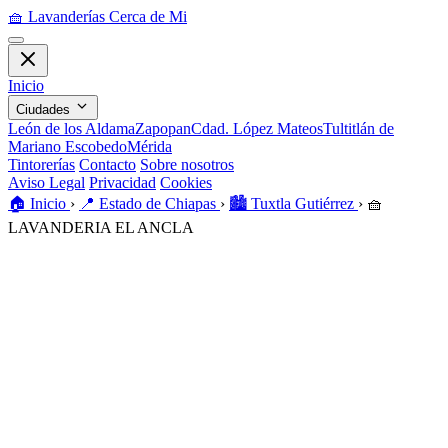
🧺
Lavanderías Cerca de Mi
Inicio
Ciudades
León de los Aldama
Zapopan
Cdad. López Mateos
Tultitlán de
Mariano Escobedo
Mérida
Tintorerías
Contacto
Sobre nosotros
Aviso Legal
Privacidad
Cookies
🏠️
Inicio
›
📍
Estado de Chiapas
›
🏙️
Tuxtla Gutiérrez
›
🧺
LAVANDERIA EL ANCLA