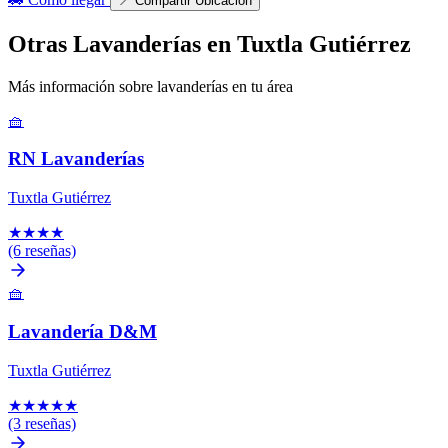
📍
Compartir Ubicación
Otras Lavanderías en Tuxtla Gutiérrez
Más información sobre lavanderías en tu área
🧺
RN Lavanderías
Tuxtla Gutiérrez
★
★
★
★
(6 reseñas)
🧺
Lavandería D&M
Tuxtla Gutiérrez
★
★
★
★
★
(3 reseñas)