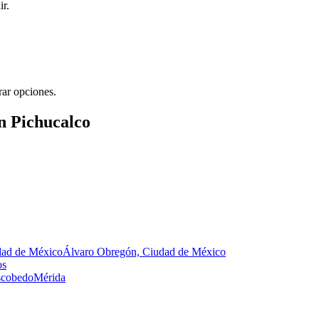
ir.
rar opciones.
n Pichucalco
dad de México
Álvaro Obregón, Ciudad de México
os
Escobedo
Mérida