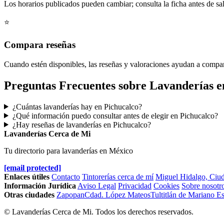
Los horarios publicados pueden cambiar; consulta la ficha antes de sal
⭐
Compara reseñas
Cuando estén disponibles, las reseñas y valoraciones ayudan a compa
Preguntas Frecuentes sobre Lavanderías e
¿Cuántas lavanderías hay en Pichucalco?
¿Qué información puedo consultar antes de elegir en Pichucalco?
¿Hay reseñas de lavanderías en Pichucalco?
Lavanderías Cerca de Mi
Tu directorio para lavanderías en México
[email protected]
Enlaces útiles
Contacto
Tintorerías cerca de mí
Miguel Hidalgo, Ciu
Información Jurídica
Aviso Legal
Privacidad
Cookies
Sobre nosotr
Otras ciudades
Zapopan
Cdad. López Mateos
Tultitlán de Mariano 
© Lavanderías Cerca de Mi. Todos los derechos reservados.