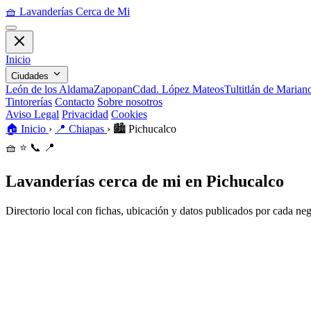
🧺
Lavanderías Cerca de Mi
Inicio
Ciudades
León de los Aldama
Zapopan
Cdad. López Mateos
Tultitlán de Maria
Tintorerías
Contacto
Sobre nosotros
Aviso Legal
Privacidad
Cookies
🏠
Inicio
›
📍
Chiapas
›
🏙️
Pichucalco
🧺
⭐
📞
📍
Lavanderías cerca de mi en Pichucalco
Directorio local con fichas, ubicación y datos publicados por cada ne