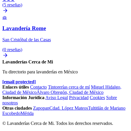
(5 reseñas)
🧺
Lavandería Rome
San Cristóbal de las Casas
(0 reseñas)
Lavanderías Cerca de Mi
Tu directorio para lavanderías en México
[email protected]
Enlaces útiles
Contacto
Tintorerías cerca de mí
Miguel Hidalgo,
Ciudad de México
Álvaro Obregón, Ciudad de México
Información Jurídica
Aviso Legal
Privacidad
Cookies
Sobre
nosotros
Otras ciudades
Zapopan
Cdad. López Mateos
Tultitlán de Mariano
Escobedo
Mérida
© Lavanderías Cerca de Mi. Todos los derechos reservados.