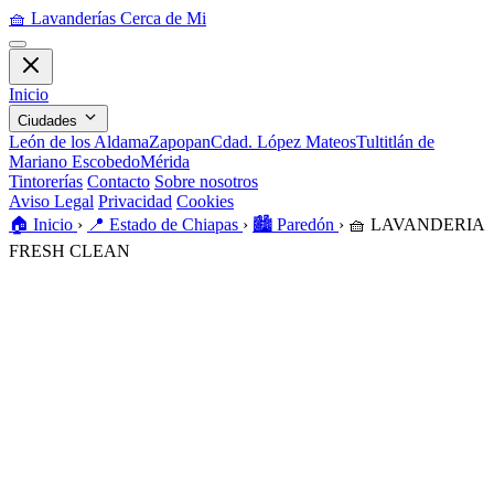
🧺
Lavanderías Cerca de Mi
Inicio
Ciudades
León de los Aldama
Zapopan
Cdad. López Mateos
Tultitlán de
Mariano Escobedo
Mérida
Tintorerías
Contacto
Sobre nosotros
Aviso Legal
Privacidad
Cookies
🏠️
Inicio
›
📍
Estado de Chiapas
›
🏙️
Paredón
›
🧺
LAVANDERIA
FRESH CLEAN