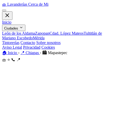
🧺
Lavanderías Cerca de Mi
Inicio
Ciudades
León de los Aldama
Zapopan
Cdad. López Mateos
Tultitlán de
Mariano Escobedo
Mérida
Tintorerías
Contacto
Sobre nosotros
Aviso Legal
Privacidad
Cookies
🏠
Inicio
›
📍
Chiapas
›
🏙️
Mapastepec
🧺
⭐
📞
📍