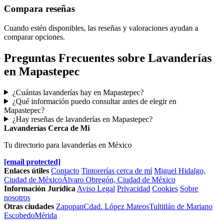
Compara reseñas
Cuando estén disponibles, las reseñas y valoraciones ayudan a
comparar opciones.
Preguntas Frecuentes sobre Lavanderías
en Mapastepec
¿Cuántas lavanderías hay en Mapastepec?
¿Qué información puedo consultar antes de elegir en
Mapastepec?
¿Hay reseñas de lavanderías en Mapastepec?
Lavanderías Cerca de Mi
Tu directorio para lavanderías en México
[email protected]
Enlaces útiles
Contacto
Tintorerías cerca de mí
Miguel Hidalgo,
Ciudad de México
Álvaro Obregón, Ciudad de México
Información Jurídica
Aviso Legal
Privacidad
Cookies
Sobre
nosotros
Otras ciudades
Zapopan
Cdad. López Mateos
Tultitlán de Mariano
Escobedo
Mérida