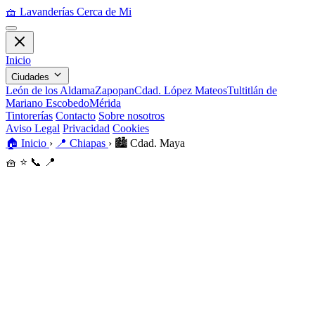
🧺
Lavanderías Cerca de Mi
Inicio
Ciudades
León de los Aldama
Zapopan
Cdad. López Mateos
Tultitlán de
Mariano Escobedo
Mérida
Tintorerías
Contacto
Sobre nosotros
Aviso Legal
Privacidad
Cookies
🏠
Inicio
›
📍
Chiapas
›
🏙️
Cdad. Maya
🧺
⭐
📞
📍