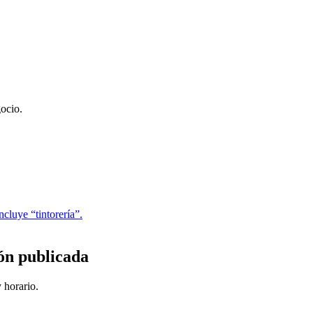
gocio.
cluye “tintorería”.
ón publicada
 horario.