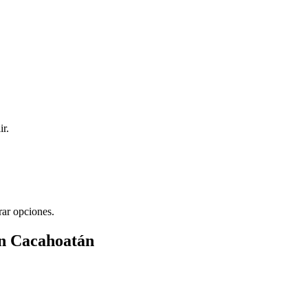
ir.
rar opciones.
en Cacahoatán