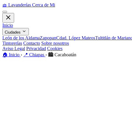
🧺
Lavanderías Cerca de Mi
Inicio
Ciudades
León de los Aldama
Zapopan
Cdad. López Mateos
Tultitlán de Maria
Tintorerías
Contacto
Sobre nosotros
Aviso Legal
Privacidad
Cookies
🏠
Inicio
›
📍
Chiapas
›
🏙️
Cacahoatán