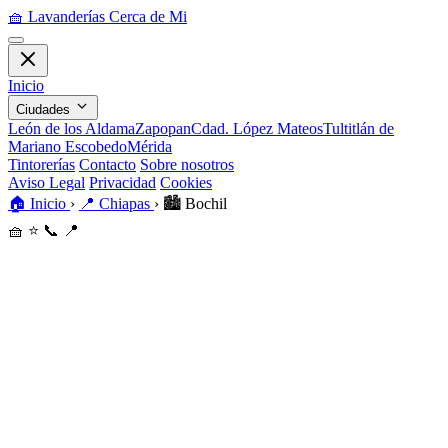
🧺
Lavanderías Cerca de Mi
Inicio
Ciudades
León de los Aldama
Zapopan
Cdad. López Mateos
Tultitlán de
Mariano Escobedo
Mérida
Tintorerías
Contacto
Sobre nosotros
Aviso Legal
Privacidad
Cookies
🏠
Inicio
›
📍
Chiapas
›
🏙️
Bochil
🧺
⭐
📞
📍