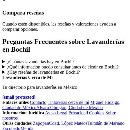
Compara reseñas
Cuando estén disponibles, las reseñas y valoraciones ayudan a
comparar opciones.
Preguntas Frecuentes sobre Lavanderías
en Bochil
¿Cuántas lavanderías hay en Bochil?
¿Qué información puedo consultar antes de elegir en Bochil?
¿Hay reseñas de lavanderías en Bochil?
Lavanderías Cerca de Mi
Tu directorio para lavanderías en México
[email protected]
Enlaces útiles
Contacto
Tintorerías cerca de mí
Miguel Hidalgo,
Ciudad de México
Álvaro Obregón, Ciudad de México
Información Jurídica
Aviso Legal
Privacidad
Cookies
Sobre
nosotros
Otras ciudades
Zapopan
Cdad. López Mateos
Tultitlán de Mariano
Escobedo
Mérida