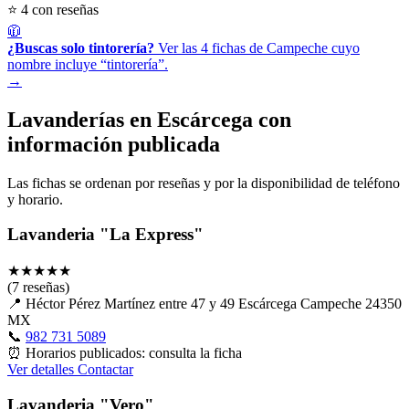
⭐ 4 con reseñas
🧥
¿Buscas solo tintorería?
Ver las 4 fichas de Campeche cuyo
nombre incluye “tintorería”.
→
Lavanderías en Escárcega con
información publicada
Las fichas se ordenan por reseñas y por la disponibilidad de teléfono
y horario.
Lavanderia "La Express"
★
★
★
★
★
(7 reseñas)
📍
Héctor Pérez Martínez entre 47 y 49 Escárcega Campeche 24350
MX
📞
982 731 5089
⏰
Horarios publicados: consulta la ficha
Ver detalles
Contactar
Lavanderia "Vero"