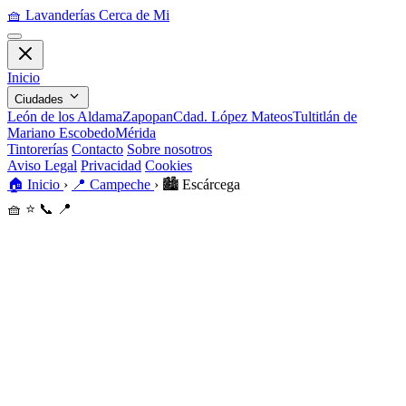
🧺
Lavanderías Cerca de Mi
Inicio
Ciudades
León de los Aldama
Zapopan
Cdad. López Mateos
Tultitlán de
Mariano Escobedo
Mérida
Tintorerías
Contacto
Sobre nosotros
Aviso Legal
Privacidad
Cookies
🏠
Inicio
›
📍
Campeche
›
🏙️
Escárcega
🧺
⭐
📞
📍