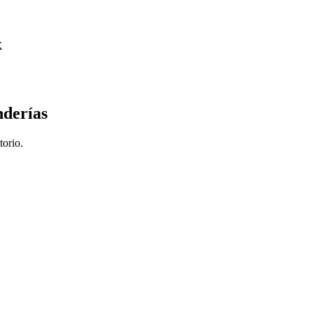
X
nderías
torio.