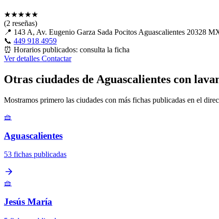
★
★
★
★
★
(2 reseñas)
📍
143 A, Av. Eugenio Garza Sada Pocitos Aguascalientes 20328 M
📞
449 918 4959
⏰
Horarios publicados: consulta la ficha
Ver detalles
Contactar
Otras ciudades de Aguascalientes con lava
Mostramos primero las ciudades con más fichas publicadas en el direc
🧺
Aguascalientes
53 fichas publicadas
🧺
Jesús María