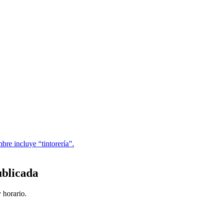
bre incluye “tintorería”.
ublicada
 horario.