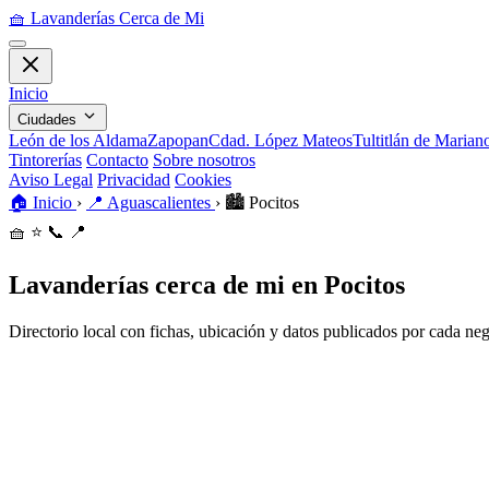
🧺
Lavanderías Cerca de Mi
Inicio
Ciudades
León de los Aldama
Zapopan
Cdad. López Mateos
Tultitlán de Maria
Tintorerías
Contacto
Sobre nosotros
Aviso Legal
Privacidad
Cookies
🏠
Inicio
›
📍
Aguascalientes
›
🏙️
Pocitos
🧺
⭐
📞
📍
Lavanderías cerca de mi en Pocitos
Directorio local con fichas, ubicación y datos publicados por cada ne