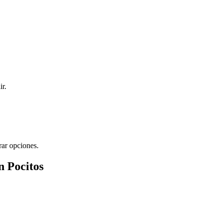
ir.
rar opciones.
n Pocitos