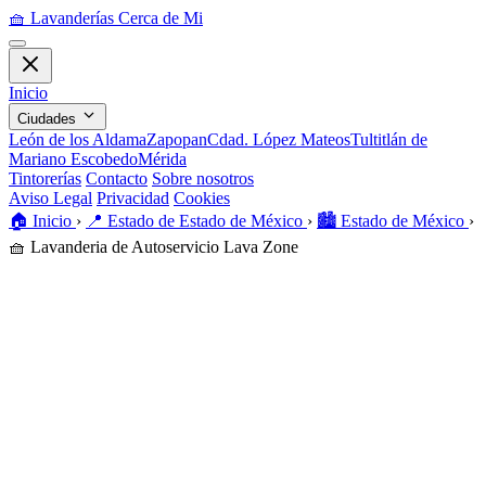
🧺
Lavanderías Cerca de Mi
Inicio
Ciudades
León de los Aldama
Zapopan
Cdad. López Mateos
Tultitlán de
Mariano Escobedo
Mérida
Tintorerías
Contacto
Sobre nosotros
Aviso Legal
Privacidad
Cookies
🏠️
Inicio
›
📍
Estado de Estado de México
›
🏙️
Estado de México
›
🧺
Lavanderia de Autoservicio Lava Zone