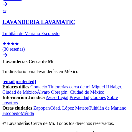
🧺
LAVANDERIA LAVAMATIC
Tultitlán de Mariano Escobedo
★
★
★
★
(30 reseñas)
Lavanderías Cerca de Mi
Tu directorio para lavanderías en México
[email protected]
Enlaces útiles
Contacto
Tintorerías cerca de mí
Miguel Hidalgo,
Ciudad de México
Álvaro Obregón, Ciudad de México
Información Jurídica
Aviso Legal
Privacidad
Cookies
Sobre
nosotros
Otras ciudades
Zapopan
Cdad. López Mateos
Tultitlán de Mariano
Escobedo
Mérida
© Lavanderías Cerca de Mi. Todos los derechos reservados.